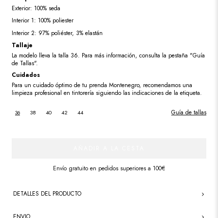
Exterior: 100% seda
Interior 1: 100% poliester
Interior 2: 97% poliéster, 3% elastán
Tallaje
La modelo lleva la talla 36. Para más información, consulta la pestaña "Guía
de Tallas".
Cuidados
Para un cuidado óptimo de tu prenda Montenegro, recomendamos una
limpieza profesional en tintorería siguiendo las indicaciones de la etiqueta.
Guía de tallas
36
38
40
42
44
AÑADIR A LA CESTA
Envío gratuito en pedidos superiores a 100€
DETALLES DEL PRODUCTO
ENVIO