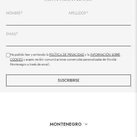
NOMBRE*
APELLIDOS*
EMAIL*
He podido leer y entiendo la
POLÍTICA DE PRIVACIDAD
y la
INFORMACIÓN SOBRE
COOKIES
y acepto recibir comunicaciones comerciales personalizadas de Nicolás
Montenegro a través de email.
SUSCRIBIRSE
MONTENEGRO