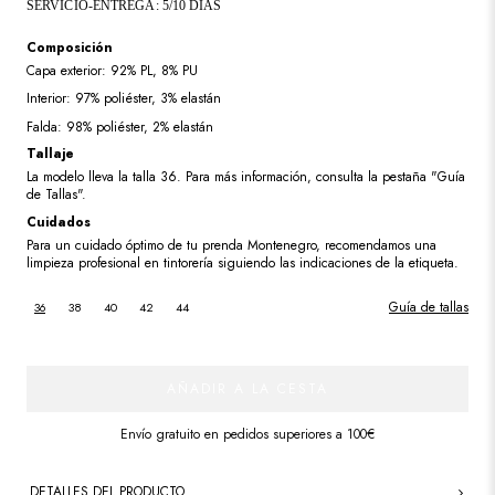
SERVICIO-ENTREGA: 5/10 DÍAS
Composición
Capa exterior: 92% PL, 8% PU
Interior: 97% poliéster, 3% elastán
Falda: 98% poliéster, 2% elastán
Tallaje
La modelo lleva la talla 36. Para más información, consulta la pestaña "Guía
de Tallas".
Cuidados
Para un cuidado óptimo de tu prenda Montenegro, recomendamos una
limpieza profesional en tintorería siguiendo las indicaciones de la etiqueta.
Guía de tallas
36
38
40
42
44
AÑADIR A LA CESTA
Envío gratuito en pedidos superiores a 100€
DETALLES DEL PRODUCTO