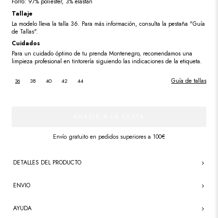
Forro: 97% poliéster, 3% elastán
Tallaje
La modelo lleva la talla 36. Para más información, consulta la pestaña "Guía
de Tallas".
Cuidados
Para un cuidado óptimo de tu prenda Montenegro, recomendamos una
limpieza profesional en tintorería siguiendo las indicaciones de la etiqueta.
Guía de tallas
36
38
40
42
44
AÑADIR A LA CESTA
Envío gratuito en pedidos superiores a 100€
DETALLES DEL PRODUCTO
ENVIO
AYUDA