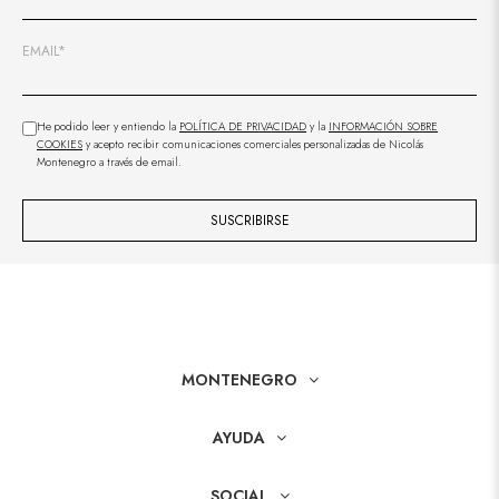
EMAIL*
He podido leer y entiendo la
POLÍTICA DE PRIVACIDAD
y la
INFORMACIÓN SOBRE
COOKIES
y acepto recibir comunicaciones comerciales personalizadas de Nicolás
Montenegro a través de email.
SUSCRIBIRSE
MONTENEGRO
AYUDA
SOCIAL