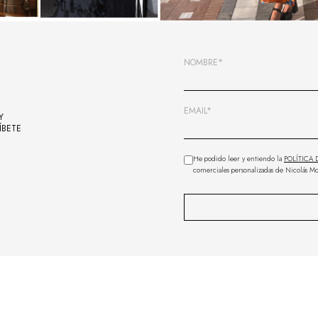
NOMBRE*
EMAIL*
Y
ÍBETE
He podido leer y entiendo la
POLÍTICA 
comerciales personalizadas de Nicolás Mo