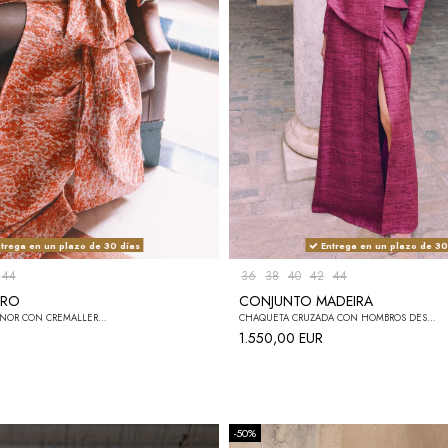
trega en un plazo de 30 días
Entrega en un plazo de 30
44
36
38
40
42
44
ARO
CONJUNTO MADEIRA
TOP PALABRA DE HONOR CON CREMALLERA EN LA ESPALDA + CINTURÓN CON LAZO POSTIZO Y CIERRE DE BROCHES + FALDA LARGA CON CRUCE POSTIZO. ENVÍO 30 DÍAS
CHAQUETA CRUZADA CON HOMBROS DESCUBIERTOS, PEPLUM ASIMÉTRICO Y CIERRE DE BROCHES METÁLICOS + FALDA LARGA CON CINTURILLA Y FALSO CRUCE,CIERRE DE CREMALLERA EN LA ESPALDA CONJUNTO. ENVÍO EN 30 DÍAS.
1.550,00 EUR
-50%