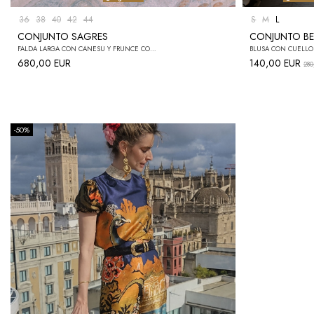
36
38
40
42
44
S
M
L
CONJUNTO SAGRES
CONJUNTO BE
FALDA LARGA CON CANESÚ Y FRUNCE CON CIERRE DE CREMALLERA EN LA ESPALDA + CAMISA ALGODÓN
680,00 EUR
140,00 EUR
280
-50%