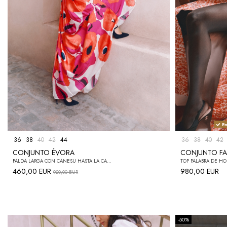
En
36
38
40
42
44
36
38
40
42
CONJUNTO ÉVORA
CONJUNTO F
FALDA LARGA CON CANESÚ HASTA LA CADERA Y TABLONES, BOLSILLOS LATERALES Y CIERRE DE CREMALLERA EN LA ESPALDA + CAMISA BLANCA ABOTONADA
460,00 EUR
980,00 EUR
920,00 EUR
-50%