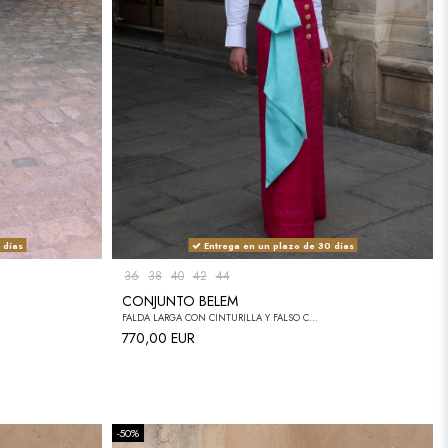
 días
Entrega en un plazo de 30 días
36
38
40
42
44
CONJUNTO BELEM
FALDA LARGA CON CINTURILLA Y FALSO CRUCE, CIERRE DE CREMALLERA EN LA ESPALDA + CAMISA ALGODÓN. ENVIO EN 30 DÍAS.
770,00 EUR
-50%