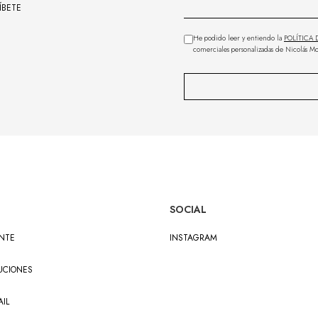
ÍBETE
He podido leer y entiendo la
POLÍTICA 
comerciales personalizadas de Nicolás Mo
SOCIAL
ENTE
INSTAGRAM
UCIONES
IL